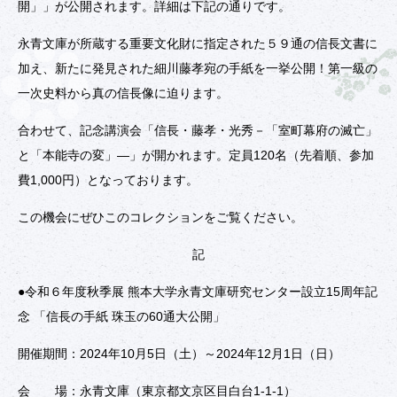
刊行物
開」」が公開されます。詳細は下記の通りです。
研究紹介
永青文庫が所蔵する重要文化財に指定された５９通の信長文書に
加え、新たに発見された細川藤孝宛の手紙を一挙公開！第一級の
目録データベース
一次史料から真の信長像に迫ります。
データベースについて
利用者登録・申請
合わせて、記念講演会「信長・藤孝・光秀－「室町幕府の滅亡」
利用規約
と「本能寺の変」―」が開かれます。定員120名（先着順、参加
費1,000円）となっております。
アクセス
この機会にぜひこのコレクションをご覧ください。
記
●令和６年度秋季展 熊本大学永青文庫研究センター設立15周年記
念 「信長の手紙 珠玉の60通大公開」
開催期間：2024年10月5日（土）～2024年12月1日（日）
会 場：永青文庫（東京都文京区目白台1-1-1）