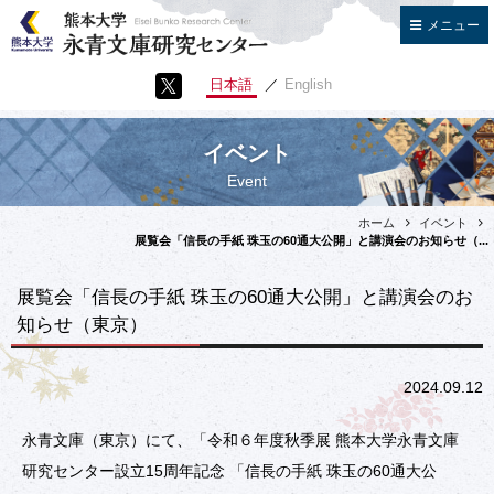
閉じる
メニュー
ホーム
日本語
English
お知らせ
イベント
イベント
Event
センターについて
ホーム
イベント
学長あいさつ
展覧会「信長の手紙 珠玉の60通大公開」と講演会のお知らせ（...
センター長あいさつ
趣旨・目的
展覧会「信長の手紙 珠玉の60通大公開」と講演会のお
知らせ（東京）
概要
運営組織体制
2024.09.12
スタッフ
永青文庫とは
永青文庫（東京）にて、「令和６年度秋季展 熊本大学永青文庫
よくある質問
研究センター設立15周年記念 「信長の手紙 珠玉の60通大公