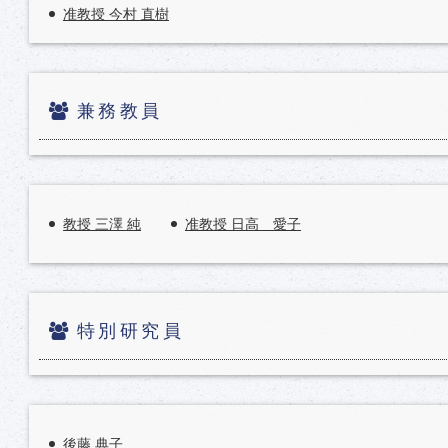
准教授 今村 直樹
兼務教員
教授 三澤 純
准教授 日高 愛子
特別研究員
後藤 典子