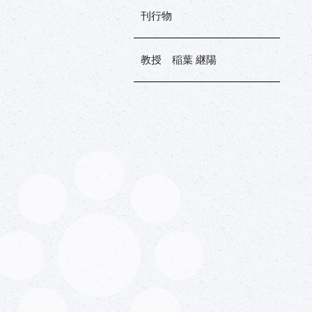
刊行物
教授 稲葉 継陽