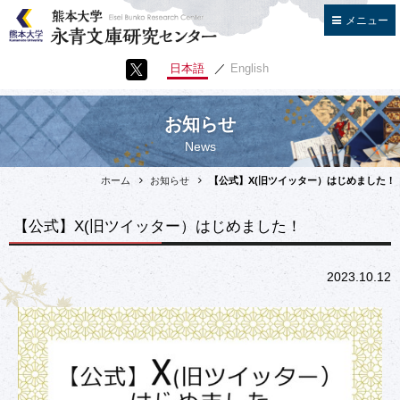
閉じる
メニュー
ホーム
日本語
English
お知らせ
お知らせ
イベント
News
センターについて
ホーム
お知らせ
【公式】X(旧ツイッター）はじめました！
学長あいさつ
センター長あいさつ
【公式】X(旧ツイッター）はじめました！
趣旨・目的
概要
2023.10.12
運営組織体制
スタッフ
永青文庫とは
よくある質問